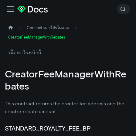
Contract ของโปรโตคอล
CreatorFeeManagerWithRebates
เนื้อหาในหน้านี้
CreatorFeeManagerWithRe
bates
This contract returns the creator fee address and the
creator rebate amount.
STANDARD_ROYALTY_FEE_BP