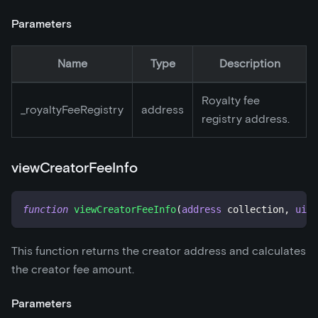
Parameters
Name
Type
Description
Royalty fee
_
royaltyFeeRegistry
address
registry address.
viewCreatorFeeInfo
function
viewCreatorFeeInfo
(
address
 collection
,
uint
This function returns the creator address and calculates
the creator fee amount.
Parameters