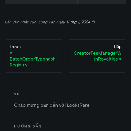
Lần cập nhật cuối cùng
vào ngày
11 thg 1, 2024
từ
Trước
Tiếp
CreatorFeeManagerW
BatchOrderTypehash
ithRoyalties
Registry
VỀ
Chào mừng bạn đến với LooksRare
HƯỚNG DẪN