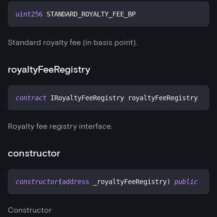
uint256
 STANDARD_ROYALTY_FEE_BP
Standard royalty fee (in basis point).
royaltyFeeRegistry
contract
IRoyaltyFeeRegistry
 royaltyFeeRegistry
Royalty fee registry interface.
constructor
constructor
(
address
 _royaltyFeeRegistry
)
public
Constructor